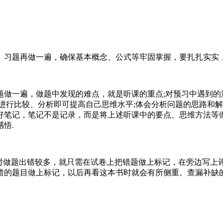
、习题再做一遍，确保基本概念、公式等牢固掌握，要扎扎实实
题做一遍，做题中发现的难点，就是听课的重点;对预习中遇到的
进行比较、分析即可提高自己思维水平;体会分析问题的思路和
好笔记，笔记不是记录，而是将上述听课中的要点、思维方法等
悟.
时做题出错较多，就只需在试卷上把错题做上标记，在旁边写上评
错的题目做上标记，以后再看这本书时就会有所侧重。查漏补缺