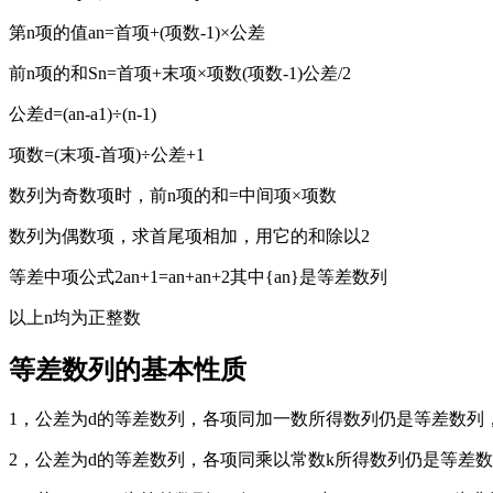
第n项的值an=首项+(项数-1)×公差
前n项的和Sn=首项+末项×项数(项数-1)公差/2
公差d=(an-a1)÷(n-1)
项数=(末项-首项)÷公差+1
数列为奇数项时，前n项的和=中间项×项数
数列为偶数项，求首尾项相加，用它的和除以2
等差中项公式2an+1=an+an+2其中{an}是等差数列
以上n均为正整数
等差数列的基本性质
1，公差为d的等差数列，各项同加一数所得数列仍是等差数列
2，公差为d的等差数列，各项同乘以常数k所得数列仍是等差数