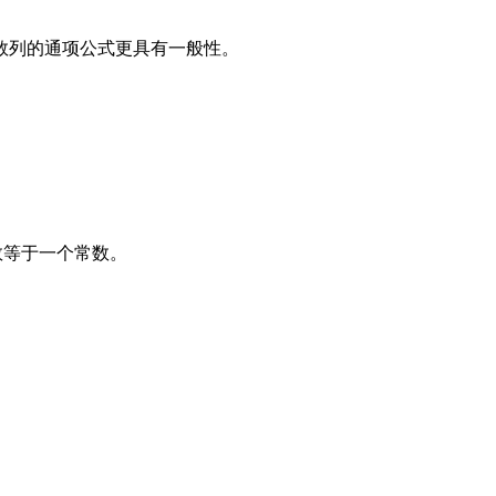
较等差数列的通项公式更具有一般性。
数等于一个常数。