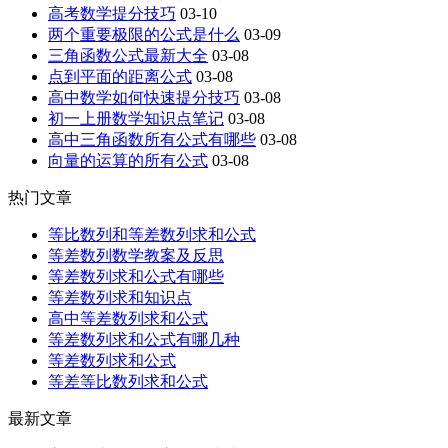
高考数学提分技巧
03-10
两个重要极限的公式是什么
03-09
三角函数公式最新大全
03-08
点到平面的距离公式
03-08
高中数学如何快速提分技巧
03-08
初一上册数学知识点笔记
03-08
高中三角函数所有公式有哪些
03-08
向量的运算的所有公式
03-08
热门文章
等比数列和等差数列求和公式
等差数列数学教案及反思
等差数列求和公式有哪些
等差数列求和知识点
高中等差数列求和公式
等差数列求和公式有哪几种
等差数列求和公式
等差等比数列求和公式
最新文章