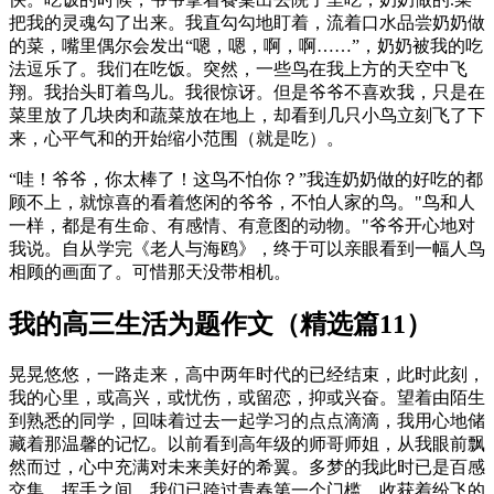
把我的灵魂勾了出来。我直勾勾地盯着，流着口水品尝奶奶做
的菜，嘴里偶尔会发出“嗯，嗯，啊，啊……”，奶奶被我的吃
法逗乐了。我们在吃饭。突然，一些鸟在我上方的天空中飞
翔。我抬头盯着鸟儿。我很惊讶。但是爷爷不喜欢我，只是在
菜里放了几块肉和蔬菜放在地上，却看到几只小鸟立刻飞了下
来，心平气和的开始缩小范围（就是吃）。
“哇！爷爷，你太棒了！这鸟不怕你？”我连奶奶做的好吃的都
顾不上，就惊喜的看着悠闲的爷爷，不怕人家的鸟。"鸟和人
一样，都是有生命、有感情、有意图的动物。"爷爷开心地对
我说。自从学完《老人与海鸥》，终于可以亲眼看到一幅人鸟
相顾的画面了。可惜那天没带相机。
我的高三生活为题作文（精选篇11）
晃晃悠悠，一路走来，高中两年时代的已经结束，此时此刻，
我的心里，或高兴，或忧伤，或留恋，抑或兴奋。望着由陌生
到熟悉的同学，回味着过去一起学习的点点滴滴，我用心地储
藏着那温馨的记忆。以前看到高年级的师哥师姐，从我眼前飘
然而过，心中充满对未来美好的希翼。多梦的我此时已是百感
交集。挥手之间，我们已跨过青春第一个门槛，收获着纷飞的