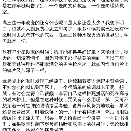
是在停车棚就告了别，一个走向文科教室，一个走向理科教
室。
高三这一年改变的还有什么呢？是太多还是太少？我想不明
白，也就不太愿意费心思去思考了。很多时候其实已经没有什
么时间去思考其他的东西，在高三这种水深火热的世界里，学
习就是一切。
只有每个星期末的时候，我才能和冉冉好好坐下来谈谈心，秋
天的一切没有惆怅，因为习惯了那些枯黄的画面，习惯了与一
群整天逃课理科还能拿满分的男生抢名次，就如习惯冉冉脸上
的镜片又加深了一样。
拿起桌上的咖啡发现已经凉了。继续翻着英语笔记本背单词，
不知怎么的就趴到了床上。一个很简单的单词就卡了壳，想
哭，有时会觉得自己很蠢，非要自己这样拼死拼活的死在高考
的独木桥上。但是在这种时候，哭又有什么用呢，第二天可不
想顶着一对红肿的眼睛接受考验。窗外秋风努力地吹着，单词
还是没背出来。盯着快落下的一片叶子看得出神，然后眼泪就
缓缓往肚里流去了。想罢，努力给自己一个微笑，一扎进书堆
里，如果秋天只剩下咫尺间枯叶和悬崖上的硕果时，无论我徘
徊了多久，终都会选择后者吧。