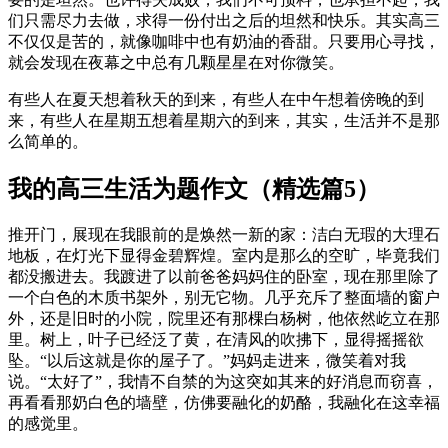
们只需尽力去做，求得一份付出之后的坦然和快乐。其实高三
不仅仅是苦的，就像咖啡中也有奶油的香甜。只要用心寻找，
就会发现在夜幕之中总有几颗星星在对你微笑。
有些人在夏天想着秋天的到来，有些人在中午想着傍晚的到
来，有些人在星期五想着星期六的到来，其实，生活并不是那
么简单的。
我的高三生活为题作文（精选篇5）
推开门，展现在我眼前的是焕然一新的家：洁白无瑕的大理石
地板，在灯光下显得金碧辉煌。室内是那么的空旷，毕竟我们
都没搬进去。我踱进了以前爸爸妈妈住的卧室，现在那里除了
一个白色的木质书架外，别无它物。几乎充斥了整面墙的窗户
外，还是旧时的小院，院里还有那棵白杨树，他依然屹立在那
里。树上，叶子已经泛了黄，在清风的吹拂下，显得摇摇欲
坠。“以后这就是你的屋子了。”妈妈走进来，微笑着对我
说。“太好了”，我情不自禁的为这突如其来的好消息而窃喜，
再看看那奶白色的墙壁，仿佛要融化的奶酪，我融化在这幸福
的感觉里。