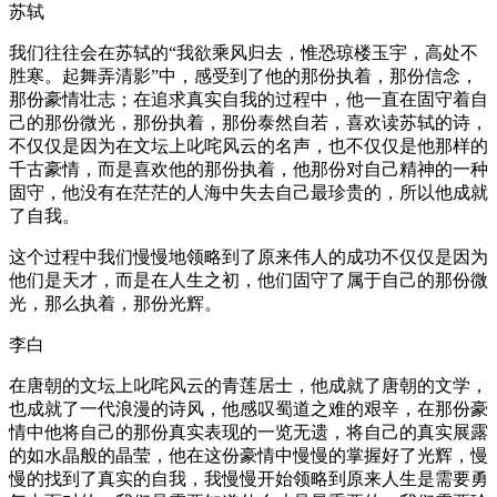
苏轼
我们往往会在苏轼的“我欲乘风归去，惟恐琼楼玉宇，高处不
胜寒。起舞弄清影”中，感受到了他的那份执着，那份信念，
那份豪情壮志；在追求真实自我的过程中，他一直在固守着自
己的那份微光，那份执着，那份泰然自若，喜欢读苏轼的诗，
不仅仅是因为在文坛上叱咤风云的名声，也不仅仅是他那样的
千古豪情，而是喜欢他的那份执着，他那份对自己精神的一种
固守，他没有在茫茫的人海中失去自己最珍贵的，所以他成就
了自我。
这个过程中我们慢慢地领略到了原来伟人的成功不仅仅是因为
他们是天才，而是在人生之初，他们固守了属于自己的那份微
光，那么执着，那份光辉。
李白
在唐朝的文坛上叱咤风云的青莲居士，他成就了唐朝的文学，
也成就了一代浪漫的诗风，他感叹蜀道之难的艰辛，在那份豪
情中他将自己的那份真实表现的一览无遗，将自己的真实展露
的如水晶般的晶莹，他在这份豪情中慢慢的掌握好了光辉，慢
慢的找到了真实的自我，我慢慢开始领略到原来人生是需要勇