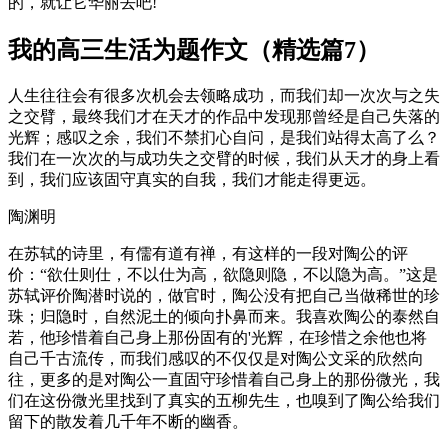
的，就让它华丽去吧!
我的高三生活为题作文（精选篇7）
人生往往会有很多次机会去领略成功，而我们却一次次与之失
之交臂，最终我们才在天才的作品中发现那曾经是自己失落的
光辉；感叹之余，我们不禁扪心自问，是我们站得太高了么？
我们在一次次的与成功失之交臂的时候，我们从天才的身上看
到，我们应该固守真实的自我，我们才能走得更远。
陶渊明
在苏轼的诗里，有儒有道有禅，有这样的一段对陶公的评
价：“欲仕则仕，不以仕为高，欲隐则隐，不以隐为高。”这是
苏轼评价陶潜时说的，做官时，陶公没有把自己当做稀世的珍
珠；归隐时，自然泥土的倾向扑鼻而来。我喜欢陶公的泰然自
若，他珍惜着自己身上那份固有的'光辉，在珍惜之余他也将
自己千古流传，而我们感叹的不仅仅是对陶公文采的欣然向
往，更多的是对陶公一直固守珍惜着自己身上的那份微光，我
们在这份微光里找到了真实的五柳先生，也嗅到了陶公给我们
留下的散发着几千年不断的幽香。