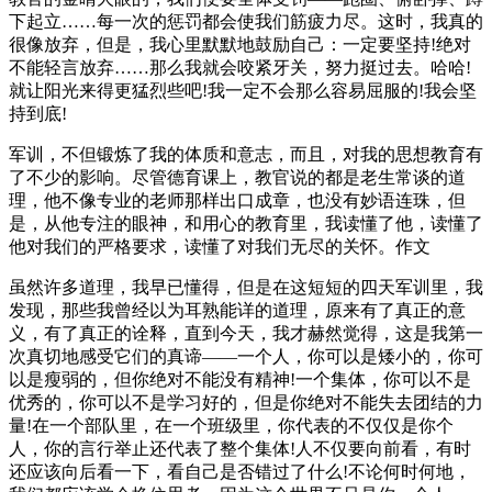
下起立……每一次的惩罚都会使我们筋疲力尽。这时，我真的
很像放弃，但是，我心里默默地鼓励自己：一定要坚持!绝对
不能轻言放弃……那么我就会咬紧牙关，努力挺过去。哈哈!
就让阳光来得更猛烈些吧!我一定不会那么容易屈服的!我会坚
持到底!
军训，不但锻炼了我的体质和意志，而且，对我的思想教育有
了不少的影响。尽管德育课上，教官说的都是老生常谈的道
理，他不像专业的老师那样出口成章，也没有妙语连珠，但
是，从他专注的眼神，和用心的教育里，我读懂了他，读懂了
他对我们的严格要求，读懂了对我们无尽的关怀。作文
虽然许多道理，我早已懂得，但是在这短短的四天军训里，我
发现，那些我曾经以为耳熟能详的道理，原来有了真正的意
义，有了真正的诠释，直到今天，我才赫然觉得，这是我第一
次真切地感受它们的真谛——一个人，你可以是矮小的，你可
以是瘦弱的，但你绝对不能没有精神!一个集体，你可以不是
优秀的，你可以不是学习好的，但是你绝对不能失去团结的力
量!在一个部队里，在一个班级里，你代表的不仅仅是你个
人，你的言行举止还代表了整个集体!人不仅要向前看，有时
还应该向后看一下，看自己是否错过了什么!不论何时何地，