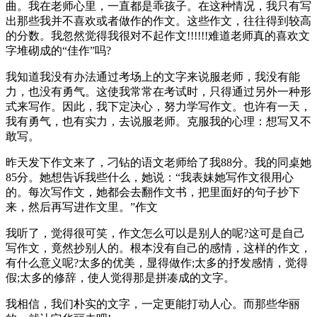
曲。我在老师心里，一直都是乖孩子。在这种情况，我只有写
出那些我并不喜欢或者做作的作文。这些作文，往往得到较高
的分数。我忽然觉得我很对不起作文!!!!!!难道老师真的喜欢文
字堆砌成的“佳作”吗?
我知道我没有办法通过考场上的文字来说服老师，我没有能
力，也没有勇气。这使我常常在考试时，只得通过另外一种形
式来写作。因此，我下定决心，努力学写作文。也许有一天，
我有勇气，也有实力，去说服老师。克服我的心理：想写又不
敢写。
昨天发下作文来了，刁钻的语文老师给了我88分。我的同桌她
85分。她想告诉我些什么，她说：“我表妹她写作文很用心
的。每次写作文，她都会去翻作文书，把里面好的句子抄下
来，然后再写进作文里。”作文
我听了，觉得很可笑，作文怎么可以是别人的呢?这可是自己
写作文，竟然抄别人的。根本没有自己的感情，这样的作文，
有什么意义呢?太多的优美，显得做作;太多的抒发感情，觉得
假;太多的修辞，使人觉得那是拼凑成的文字。
我相信，我们朴实的文字，一定更能打动人心。而那些华丽