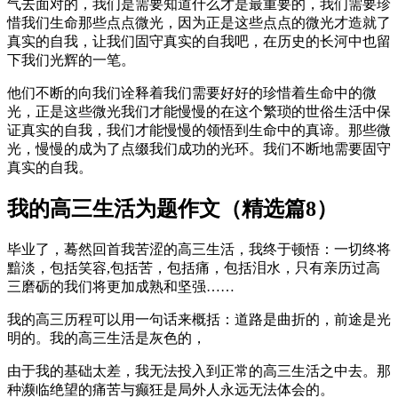
气去面对的，我们是需要知道什么才是最重要的，我们需要珍
惜我们生命那些点点微光，因为正是这些点点的微光才造就了
真实的自我，让我们固守真实的自我吧，在历史的长河中也留
下我们光辉的一笔。
他们不断的向我们诠释着我们需要好好的珍惜着生命中的微
光，正是这些微光我们才能慢慢的在这个繁琐的世俗生活中保
证真实的自我，我们才能慢慢的领悟到生命中的真谛。那些微
光，慢慢的成为了点缀我们成功的光环。我们不断地需要固守
真实的自我。
我的高三生活为题作文（精选篇8）
毕业了，蓦然回首我苦涩的高三生活，我终于顿悟：一切终将
黯淡，包括笑容,包括苦，包括痛，包括泪水，只有亲历过高
三磨砺的我们将更加成熟和坚强……
我的高三历程可以用一句话来概括：道路是曲折的，前途是光
明的。我的高三生活是灰色的，
由于我的基础太差，我无法投入到正常的高三生活之中去。那
种濒临绝望的痛苦与癫狂是局外人永远无法体会的。