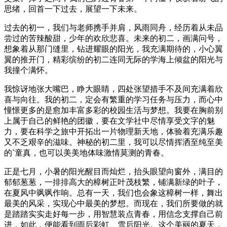
思绪，回首一下过去，展望一下未来。
过去的初一，我们与老师携手并肩，风雨同舟，经历着从未品
尝过的苦辣酸甜，少年的欢欣悲喜。未来的初二，画满问号，
想象着从那门缝里，钻进耀眼的阳光，我充满期待的，小心翼
翼的推开门，精彩缤纷的初二连同无际的学海上倾盆的阳光与
我撞个满怀。
我惊讶地张大嘴巴，睁大眼睛，四处张望措手不及间充满着欣
喜与向往。我的初二，定会有繁重的学习任务与压力，而心中
憧憬更多的是愈加丰富多彩的校园生活与梦想。我要在胸前别
上属于自己的鲜艳的团徽，要在文学社中尽情享受文字的魅
力，要在科学之旅中开拓出一片物理新天地，体验着充满乐趣
又不乏艰辛的滋味。神秘的初二里，我可以尽情挥洒至纯至美
的`童真，也可以美美地体味激情莫测的青春。
正是七月，小暑的阳光醒目而灿烂，抬头眼望向窗外，满目的
郁郁葱葱，一排排高大的樟树正叶茂枝繁，铺满新绿的叶子，
在夏风中飒飒作响。总有一天，我们也会象这樟树一样，舞出
最美的风采，实现心中最美的梦想。而现在，我们所要做的就
是踏踏实实走好每一步，用智慧装点青春，用信念支撑自己前
进，如此，便能看到雨后彩虹、雪后阳光。这个美丽的夏天，