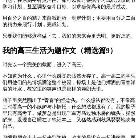
当然，在原则中有灵活性。如可以及时根据学习成绩反馈调节
学习计划，甚至调整奋斗目标。以求确保高考的最后成功。
用百分之百的精力来自我剖析，制定计划；更要用百分之二百
的精力来履行计划，完成计划。
只要我们能够这样做下去，我们的未来会更光明、更辉煌的。
我的高三生活为题作文（精选篇9）
时光以一个完美的截面，进入了高三。
不知道为什么，心里什么感觉都荡然无存了。高一高二的学生
们用他们的热情填满这整个校园，操场上是他们挥洒的青春洋
溢的汗水，教室里的笑声也是那样的爽朗无惧。
脑子里突然蹦出了“青春”的怪念头。什么想法都没有，不像高
二时看高一的小嫉妒与小惆怅，什么想法都没有了。我的脑子
里只有高考了。做梦总是出现千军万马过独木桥的镜头，猛然
醒来，发现自己睡在了笔记本上，又猛然感到秋风瑟瑟地吹向
自己。
习惯和朋友冉冉一起来到学校，改变的是没有一起进教室，而