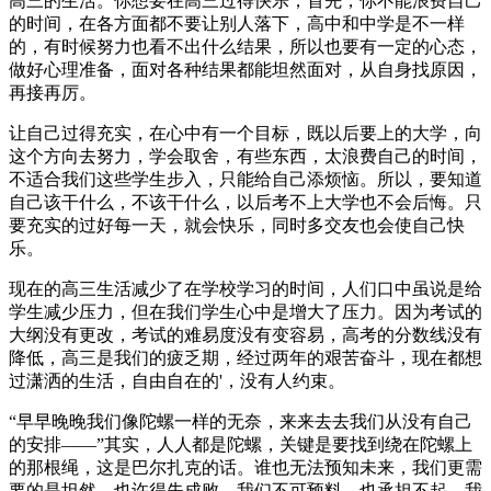
高三的生活。你想要在高三过得快乐，首先，你不能浪费自己
的时间，在各方面都不要让别人落下，高中和中学是不一样
的，有时候努力也看不出什么结果，所以也要有一定的心态，
做好心理准备，面对各种结果都能坦然面对，从自身找原因，
再接再厉。
让自己过得充实，在心中有一个目标，既以后要上的大学，向
这个方向去努力，学会取舍，有些东西，太浪费自己的时间，
不适合我们这些学生步入，只能给自己添烦恼。所以，要知道
自己该干什么，不该干什么，以后考不上大学也不会后悔。只
要充实的过好每一天，就会快乐，同时多交友也会使自己快
乐。
现在的高三生活减少了在学校学习的时间，人们口中虽说是给
学生减少压力，但在我们学生心中是增大了压力。因为考试的
大纲没有更改，考试的难易度没有变容易，高考的分数线没有
降低，高三是我们的疲乏期，经过两年的艰苦奋斗，现在都想
过潇洒的生活，自由自在的'，没有人约束。
“早早晚晚我们像陀螺一样的无奈，来来去去我们从没有自己
的安排——”其实，人人都是陀螺，关键是要找到绕在陀螺上
的那根绳，这是巴尔扎克的话。谁也无法预知未来，我们更需
要的是坦然。也许得失成败，我们不可预料，也承担不起，我