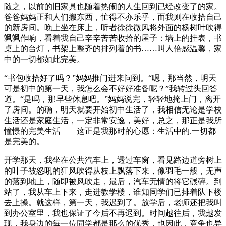
随之，以前的旧家具也随着热闹的人生回到已经改变了的家。
爸爸妈妈正和人们搬东西，忙得不亦乐乎，而我则在收拾自己
的新房间。晚上坐在床上，听者徐徐微风将外面的杨树叶吹得
飒飒作响，看着我自己辛辛苦苦收拾的屋子：墙上的挂表，书
桌上的台灯，书架上整齐的排列着的书……叫人倍感温馨，家
中的一切都如此完美。
“书包收拾好了吗？”妈妈推门进来问到。“嗯，那当然，明天
可是初中的第一天，我怎么会不好好准备呢？”我转过头回答
道。“是吗，那早些休息吧。”妈妈说完，轻轻地掩上门，离开
了房间。的确，明天就要开始初中生活了，我相信无论是学校
生活还是家庭生活，一定非常安逸，美好，总之，那正是我所
憧憬的完美生活——这正是我那时的心愿：生活中的.一切都
是完美的。
开学那天，我坐在公共汽车上，透过车窗，看见路边道旁树上
的叶子被怒吼的狂风吹得从枝上飘落下来，像羽毛一般，无声
的落到地上，随即被风吹走，最后，汽车无情的将它碾碎。到
站了，我从车上下来，走进教学楼，谁知同学们已排着队下楼
去上操。就这样，第一天，我迟到了。放学后，老师还把我叫
到办公室里，我也保证了今后不再迟到。时间越往后，我越发
现，我身边的每一位同学都是那么的优秀，也因此，竞争也异