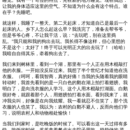
睡觉。我有一个奇怪的特点：先在新的地方睡觉。现在我想：
让我的身体适应这里的空气。不知道为什么会有这个特点。谁
在乎？先睡吧。
就这样，我睡了一整天。第二天起床，才知道自己是最后一个
起床的人。乡下人怎么起这么早？我洗完了，准备去帮爷爷，
但是爷爷心疼，不让我干活，说：“去玩吧，别在这里捣
乱。”我只能和我的狗出去玩。我长得不像这样，但心里想的
不是这个：太好了！终于可以光明正大的出去玩了！（哈哈）
我暗自自得其乐，牵着狗出去了。
我们来到树林里，看到一个湖，那里有一个人正在用木棍敲打
他的衣服。一开始没反应过来。我想了半个世纪才知道他在洗
衣服。（呵呵，看我智商，真的好痛！当我的头随着我的眼睛
转动时，我首先看到的是一只白色的鹅在湖上拍打着翅膀。我
明白了，是向洗衣服的人学习。这个人用木棍敲打湖面。白鹅
很好奇，就跟着那个人，用翅膀拍打着水面。看到我来了，就
冲我尖叫，好像是在向我炫耀。我一看就忍不住笑了，那个洗
衣服的人也笑了。我以为：农村的白鹅不避人，反而向他们学
习，说明农村人和动物相处愉快！
当我们到家时，是吃晚饭的时候了。可以看出这一天过得有多
快。吃饭的时候，爷爷拿着餐桌出去院子里吃，奶奶做的.菜