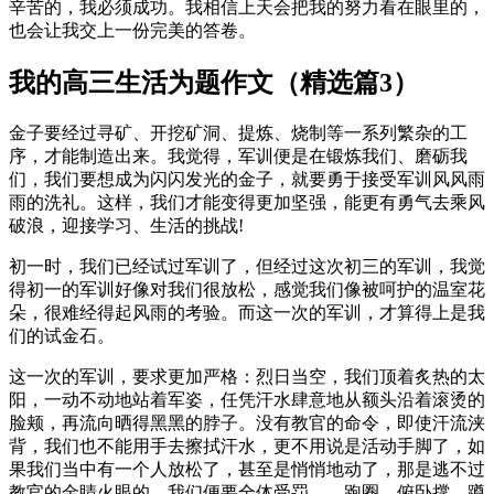
辛苦的，我必须成功。我相信上天会把我的努力看在眼里的，
也会让我交上一份完美的答卷。
我的高三生活为题作文（精选篇3）
金子要经过寻矿、开挖矿洞、提炼、烧制等一系列繁杂的工
序，才能制造出来。我觉得，军训便是在锻炼我们、磨砺我
们，我们要想成为闪闪发光的金子，就要勇于接受军训风风雨
雨的洗礼。这样，我们才能变得更加坚强，能更有勇气去乘风
破浪，迎接学习、生活的挑战!
初一时，我们已经试过军训了，但经过这次初三的军训，我觉
得初一的军训好像对我们很放松，感觉我们像被呵护的温室花
朵，很难经得起风雨的考验。而这一次的军训，才算得上是我
们的试金石。
这一次的军训，要求更加严格：烈日当空，我们顶着炙热的太
阳，一动不动地站着军姿，任凭汗水肆意地从额头沿着滚烫的
脸颊，再流向晒得黑黑的脖子。没有教官的命令，即使汗流浃
背，我们也不能用手去擦拭汗水，更不用说是活动手脚了，如
果我们当中有一个人放松了，甚至是悄悄地动了，那是逃不过
教官的金睛火眼的，我们便要全体受罚——跑圈、俯卧撑、蹲