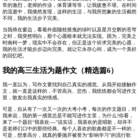
常的激烈，老师的作业，体育课等等，让我疲惫不堪。在时间
的流逝中，我倏然发现，这样的生活，与我所想象的生活截然
不同，我的生活步子完美。
当我倚在窗边，看着外面随枝摇曳的绿叶以及星月交辉的苍穹
之时，我突然明白，那个心愿根本就无法实现。因为，完美之
时南柯一梦，现实中不会存在，但正是这个祈求完美的心愿，
我的生活才能步步迈向完美。就让它永存心间，成为一个美好
的回忆吧。
我的高三生活为题作文（精选篇6）
我一直以为，写作文要找到自己真实的感觉。从我开始接触作
文，就一直是这样的，不管高兴、悲伤，我统统都会写进作文
里，散发出我真实的情感。
可是，自从有了一次又一次的大考小考，每次的作文题目，对
我来说，我的第一感觉总是不能写进作文里，为什么?你看，
来了一个题目“我喜欢----”说实话，我喜欢的是唱歌，却并不
是老师们口中的那些经典。每个人喜欢的歌曲都是不一样的，
可是，想拿高分，就真的要抛开被誉为“影响学习”的流行歌