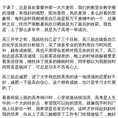
下课了，总是喜欢看窗外那一大片麦田，我们的教室在教学楼
的顶楼，有很好的视野。阳光普照，风吹麦浪，多么好看的景
象呀。每到这时我都感觉自己就是那万千麦穗中的一个，总播
种之后，经历严寒酷暑风吹日晒就是为了最后的收获。我也
是，上了那么多年学，就是为了高考一举成功。
高三开学之初，我就给自己定了三个目标。高三励志锻炼自己
的化学反应的分析能力，买了很多专业的资料用自习时间恶
补，颇有成效呢。再也不用理会老师对我无奈的目光了。高三
励志提高英语成绩，以前英语很差的，晚上的时候就躲被窝里
看英语辞海，牺牲掉了很多的睡眠时间，同学都以为我那段时
间简直是疯掉了，可总是功夫不负有心人。
高三励志减肥，进了大学我也想美美的谈一场浪漫的恋爱好不
好，减肥一下提高自信心。这个稍有成效，估计是学习太忙累
的.了。
看着班级上面的高考倒计时，心里很激动很澎湃。高考是人生
中的一个大的转折点，希望我可以转的漂亮。就像我平时到广
场上玩射击一样，我希望是百发百中的。这样才对得起妈妈对
我的培养，自从上了高三她都辞了工作专门给我做饭了，她好