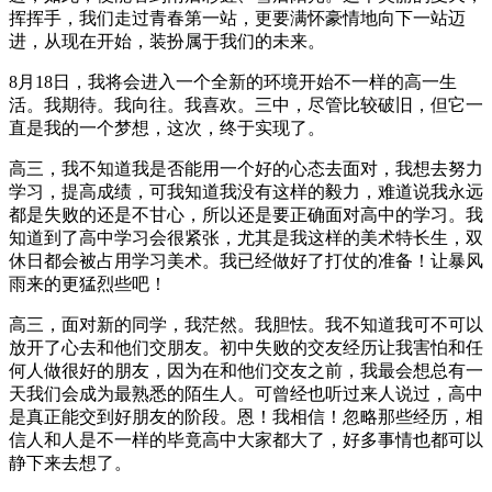
挥挥手，我们走过青春第一站，更要满怀豪情地向下一站迈
进，从现在开始，装扮属于我们的未来。
8月18日，我将会进入一个全新的环境开始不一样的高一生
活。我期待。我向往。我喜欢。三中，尽管比较破旧，但它一
直是我的一个梦想，这次，终于实现了。
高三，我不知道我是否能用一个好的心态去面对，我想去努力
学习，提高成绩，可我知道我没有这样的毅力，难道说我永远
都是失败的还是不甘心，所以还是要正确面对高中的学习。我
知道到了高中学习会很紧张，尤其是我这样的美术特长生，双
休日都会被占用学习美术。我已经做好了打仗的准备！让暴风
雨来的更猛烈些吧！
高三，面对新的同学，我茫然。我胆怯。我不知道我可不可以
放开了心去和他们交朋友。初中失败的交友经历让我害怕和任
何人做很好的朋友，因为在和他们交友之前，我最会想总有一
天我们会成为最熟悉的陌生人。可曾经也听过来人说过，高中
是真正能交到好朋友的阶段。恩！我相信！忽略那些经历，相
信人和人是不一样的毕竟高中大家都大了，好多事情也都可以
静下来去想了。