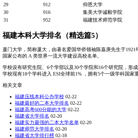
29
912
仰恩大学
30
916
集美大学诚毅学院
31
952
福建技术师范学院
福建本科大学排名（精选篇5）
厦门大学，简称厦大，由著名爱国华侨领袖陈嘉庚先生于1921年
国家公布的 A 类世界一流大学建设高校名单。
学校设有研究生院、6个学部以及30个学院和16个研究院，
学校现有18个学科进入 ESI全球前1% ，拥有5个一级学科国
相关文章
福建压线本科公办学校
02-22
福建最好的二本大学排名
02-22
福建高考600分能的大学
02-22
福建省大学排名
02-20
福建实力最强的二本大学名单
02-20
福建师范大学排名
02-20
福建省大学排行榜
02-18