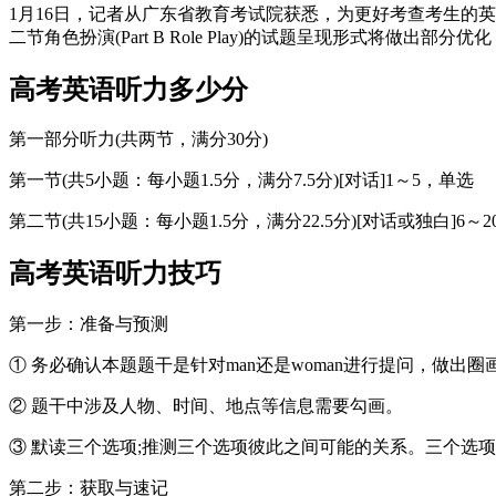
1月16日，记者从广东省教育考试院获悉，为更好考查考生的
二节角色扮演(Part B Role Play)的试题呈现形式将做
高考英语听力多少分
第一部分听力(共两节，满分30分)
第一节(共5小题：每小题1.5分，满分7.5分)[对话]1～5，单选
第二节(共15小题：每小题1.5分，满分22.5分)[对话或独白]6～
高考英语听力技巧
第一步：准备与预测
① 务必确认本题题干是针对man还是woman进行提问，做出
② 题干中涉及人物、时间、地点等信息需要勾画。
③ 默读三个选项;推测三个选项彼此之间可能的关系。三个选
第二步：获取与速记