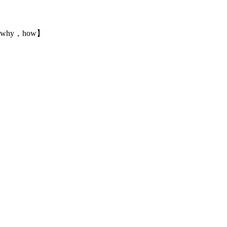
why，how】