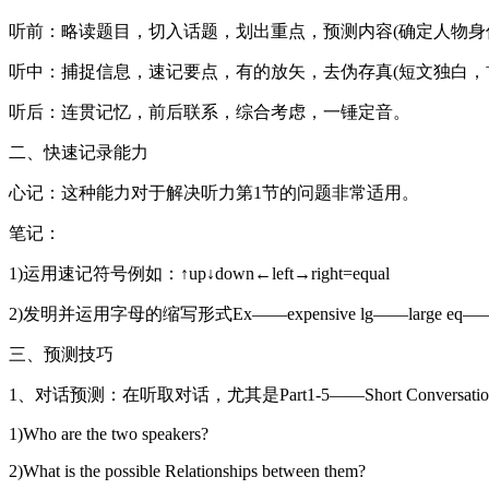
听前：略读题目，切入话题，划出重点，预测内容(确定人物身
听中：捕捉信息，速记要点，有的放矢，去伪存真(短文独白，首末为主旨句，
听后：连贯记忆，前后联系，综合考虑，一锤定音。
二、快速记录能力
心记：这种能力对于解决听力第1节的问题非常适用。
笔记：
1)运用速记符号例如：↑up↓down←left→right=equal
2)发明并运用字母的缩写形式Ex——expensive lg——large eq——ea
三、预测技巧
1、对话预测：在听取对话，尤其是Part1-5——Short Conver
1)Who are the two speakers?
2)What is the possible Relationships between them?