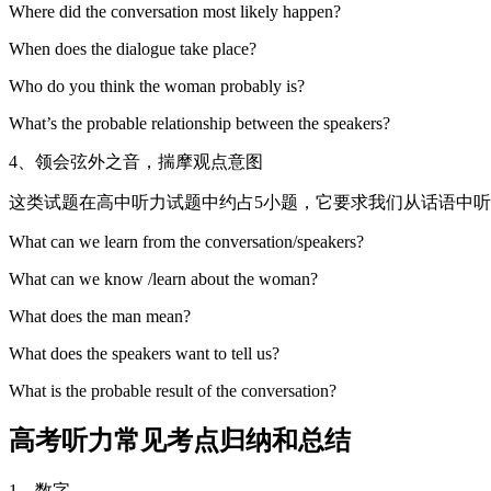
Where did the conversation most likely happen?
When does the dialogue take place?
Who do you think the woman probably is?
What’s the probable relationship between the speakers?
4、领会弦外之音，揣摩观点意图
这类试题在高中听力试题中约占5小题，它要求我们从话语中听
What can we learn from the conversation/speakers?
What can we know /learn about the woman?
What does the man mean?
What does the speakers want to tell us?
What is the probable result of the conversation?
高考听力常见考点归纳和总结
1、数字