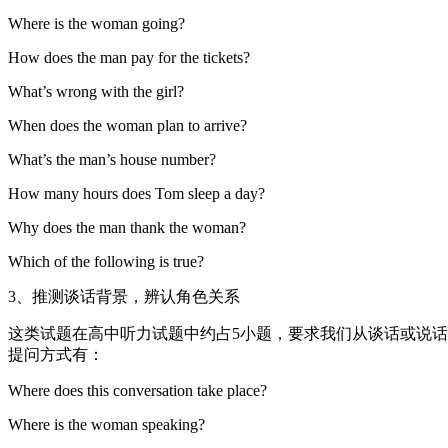
Where is the woman going?
How does the man pay for the tickets?
What’s wrong with the girl?
When does the woman plan to arrive?
What’s the man’s house number?
How many hours does Tom sleep a day?
Why does the man thank the woman?
Which of the following is true?
3、推测谈话背景，辨认角色关系
这类试题在高中听力试题中约占5小题，要求我们从谈话或说话
提问方式有：
Where does this conversation take place?
Where is the woman speaking?