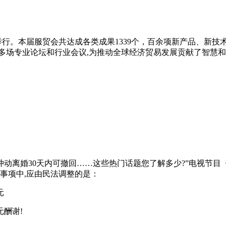
北京举行。本届服贸会共达成各类成果1339个，百余项新产品、新
0 多场专业论坛和行业会议,为推动全球经济贸易发展贡献了智慧
?冲动离婚30天内可撤回……这些热门话题您了解多少?”电视节目
事项中,应由民法调整的是：
元
元酬谢!