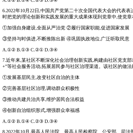
A.①② B.①④ C.②③ D.③④
6.2022年10月22日,中国共产党第二十次全国代表大会的代
时把党的理论创新和实践发展的重大成果体现到党章中,使党
①加强自身建设,全面从严治党 ②履行国家职能,促进国家发展
③坚持与时俱进,不断推陈出新 ④巩固执政地位,广泛听取民意
A.①② B.①③ C.②① D.③④
7.近年来,某社区不断深化社会治理创新实践,构建由社区党支
+”等社会服务活动,拓展居民参与社区治理渠道。该社区的做法
①发展基层民主,改变社区自治的主体
②完善基层社区治理,调动群众积极性
③推动共建共治共享,维护居民合法权益
④创新自治组织形式,增强群众幸福感
A.①② B.①④ C.②③ D.③④
8.2022年10月,最高人民法院、最高人民检察院、公安部