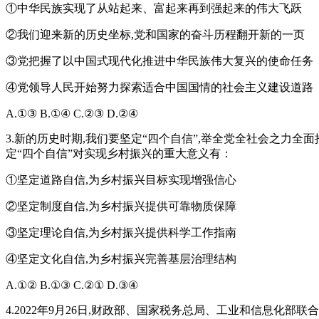
①中华民族实现了从站起来、富起来再到强起来的伟大飞跃
②我们迎来新的历史坐标,党和国家的奋斗历程翻开新的一页
③党把握了以中国式现代化推进中华民族伟大复兴的使命任务
④党领导人民开始努力探索适合中国国情的社会主义建设道路
A.①③ B.①④ C.②③ D.②④
3.新的历史时期,我们要坚定“四个自信”,举全党全社会之力
定“四个自信”对实现乡村振兴的重大意义有：
①坚定道路自信,为乡村振兴目标实现增强信心
②坚定制度自信,为乡村振兴提供可靠物质保障
③坚定理论自信,为乡村振兴提供科学工作指南
④坚定文化自信,为乡村振兴完善基层治理结构
A.①② B.①③ C.②① D.③④
4.2022年9月26日,财政部、国家税务总局、工业和信息化部