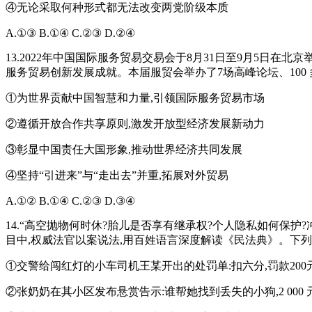
④无论采取何种形式都无法改变两党阶级本质
A.①③ B.①④ C.②③ D.②④
13.2022年中国国际服务贸易交易会于8月31日至9月5日在
服务贸易创新发展成就。本届服贸会举办了7场高峰论坛、10
①为世界贡献中国智慧和力量,引领国际服务贸易市场
②遵循开放合作共享原则,激发开放型经济发展新动力
③彰显中国责任大国形象,推动世界经济共同发展
④坚持“引进来”与“走出去”并重,拓展对外贸易
A.①② B.①④ C.②③ D.③④
14.“高空抛物何时休?胎儿是否享有继承权?个人隐私如何保护
目中,权威法官以案说法,用百姓语言深度解读《民法典》。下列
①交警给闯红灯的小车司机王某开出的处罚单:扣六分,罚款200
②张奶奶在其小区发布悬赏告示:谁帮她找到丢失的小狗,2 000 