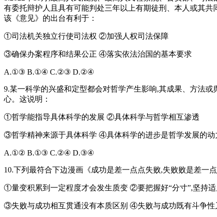
有委托辩护人且具有可能判处三年以上有期徒刑、本人或其共同
该《意见》的出台有利于：
①司法机关独立行使司法权 ②加强人权司法保障
③确保办案程序和结果公正 ④落实依法治国的基本要求
A.①③ B.①④ C.②③ D.②④
9.某一科学的兴盛和定型都会对哲学产生影响,其成果、方法或
心。这说明：
①哲学能指导具体科学的发展 ②具体科学与哲学相互渗透
③哲学精神来源于具体科学 ④具体科学的进步是哲学发展的动
A.①② B.①③ C.②④ D.③④
10.下列最符合下边漫画《成功是差一点点失败,失败败是差一
①量变积累到一定程度才会发生质变 ②要把握好“分寸”,坚持
③失败与成功相互贯通没有本质区别 ④失败与成功既有斗争性