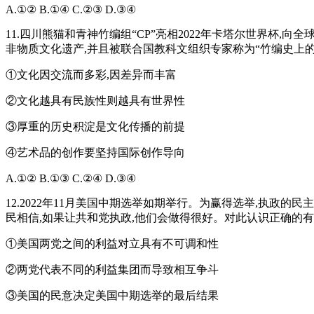
A.①② B.①④ C.②③ D.③④
11.四川熊猫和青神竹编组“CP”亮相2022年卡塔尔世界杯
非物质文化遗产,并且被联合国教科文组织专家称为“竹编史上的
①文化因交流而多彩,因差异而丰富
②文化越具有民族性则越具有世界性
③厚重的历史积淀是文化传播的前提
④艺术品的创作要坚持国际创作导向
A.①② B.①③ C.②④ D.③④
12.2022年11月美国中期选举如期举行。为赢得选举,执政
民相信,如果让共和党执政,他们会做得很好。对此认识正确的
①美国两党之间的利益对立具有不可调和性
②两党代表不同的利益集团而导致相互争斗
③美国的民意决定美国中期选举的最后结果