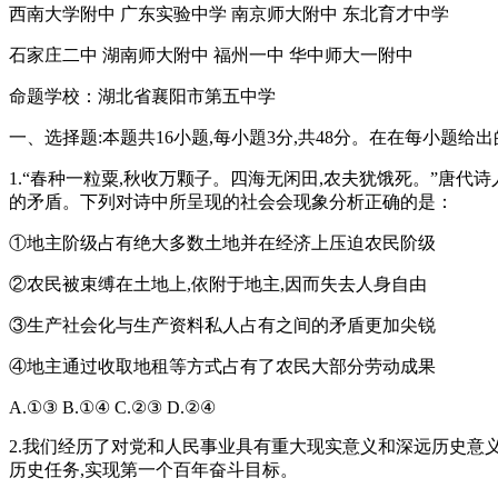
西南大学附中 广东实验中学 南京师大附中 东北育才中学
石家庄二中 湖南师大附中 福州一中 华中师大一附中
命题学校：湖北省襄阳市第五中学
一、选择题:本题共16小题,每小題3分,共48分。在在每小题
1.“春种一粒粟,秋收万颗子。四海无闲田,农夫犹饿死。”唐
的矛盾。下列对诗中所呈现的社会会现象分析正确的是：
①地主阶级占有绝大多数土地并在经济上压迫农民阶级
②农民被束缚在土地上,依附于地主,因而失去人身自由
③生产社会化与生产资料私人占有之间的矛盾更加尖锐
④地主通过收取地租等方式占有了农民大部分劳动成果
A.①③ B.①④ C.②③ D.②④
2.我们经历了对党和人民事业具有重大现实意义和深远历史意
历史任务,实现第一个百年奋斗目标。