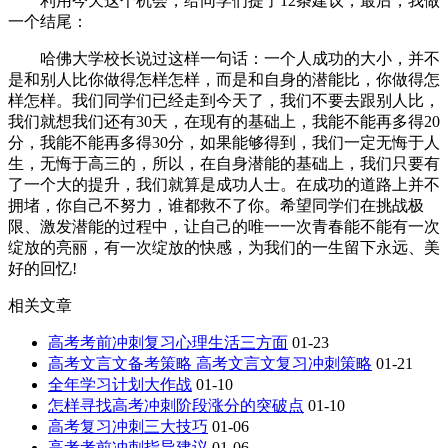
利用今天这个机会，给同学们提了12条建议，最后，我做
一个结尾：
哈佛大学校长说过这样一句话：一个人成功的大小，并不
是和别人比你做得怎样怎样，而是和自身的潜能比，你做得怎
样怎样。我们同学们已经走到今天了，我们不要去跟别人比，
我们就想我们还有30天，在现有的基础上，我能不能再多得20
分，我能不能再多得30分，如果能够得到，我们一定无悔于人
生，无悔于高三的，所以，在自身潜能的基础上，我们只要有
了一个大的提升，我们就算是成功人士。在成功的道路上并不
拥堵，你自己不努力，谁都救不了你。希望同学们在挑战极
限、激发潜能的过程中，让自己的唯一一次青春能不能有一次
绽放的亮丽，有一次绽放的快感，为我们的一生留下永远、美
好的回忆!
相关文章
高考考前冲刺复习心理生活三方面
01-23
高考文言文备考策略 高考文言文复习冲刺策略
01-21
全年学习计划大作战
01-10
怎样寻找高考冲刺阶段涨分的突破点
01-10
高考复习冲刺三大技巧
01-06
高考考前冲刺指导建议
01-06