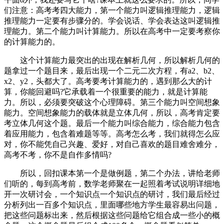
们注意：高考考四大能力，第一个能力叫逻辑推理能力，逻辑
推理能力一定要有步骤分的。学会说话、学会表达这叫逻辑推
理能力。第二个能力叫计算能力。所以在高考中一定要考察你
的计算能力的。
这个计算能力最突出的出现在解析几何，所以解析几何的
题拿过一个题目来，最后出现一个二元二次方程，有a2、b2、
x2、y2，头都大了。高考要考计算能力的，遇到那么大的计
算，你能回避吗?它承载着一个很重要的能力，就是计算能
力。所以，必须要突破这个心理障碍。第三个能力叫空间想象
能力。空间想象能力的载体就是立体几何，所以，高考肯定要
考立体几何这个题。最后一个能力叫综合能力，综合能力包含
着应用能力，包含着难题等等。高考怎么考，我们就得怎么应
对，你不能凭自己兴趣、爱好，对自己喜欢的题目难舍难分，
高考不考，你不是自作多情吗?
所以，回扣课本第一个是做例题，第二个办法，讲给老师
们听的，每到高考前，数学老师聚在一起照着考试说明详细地
开一次研讨会，一个知识点一个知识点的研讨，我们最后经过
分析列出一百多个知识点，里面哪些地方学生最容易出问题，
把这些问题标出来，然后根据这些问题给它组合成一些小的概