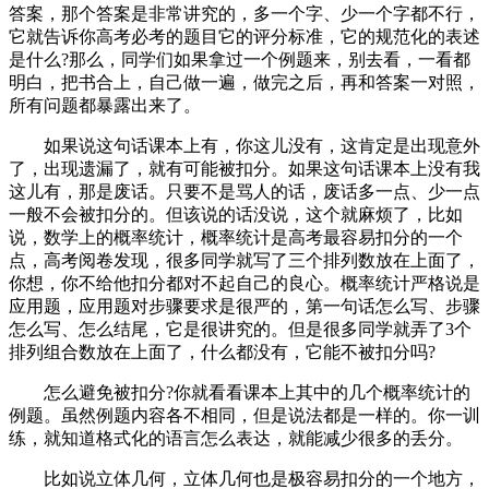
答案，那个答案是非常讲究的，多一个字、少一个字都不行，
它就告诉你高考必考的题目它的评分标准，它的规范化的表述
是什么?那么，同学们如果拿过一个例题来，别去看，一看都
明白，把书合上，自己做一遍，做完之后，再和答案一对照，
所有问题都暴露出来了。
如果说这句话课本上有，你这儿没有，这肯定是出现意外
了，出现遗漏了，就有可能被扣分。如果这句话课本上没有我
这儿有，那是废话。只要不是骂人的话，废话多一点、少一点
一般不会被扣分的。但该说的话没说，这个就麻烦了，比如
说，数学上的概率统计，概率统计是高考最容易扣分的一个
点，高考阅卷发现，很多同学就写了三个排列数放在上面了，
你想，你不给他扣分都对不起自己的良心。概率统计严格说是
应用题，应用题对步骤要求是很严的，第一句话怎么写、步骤
怎么写、怎么结尾，它是很讲究的。但是很多同学就弄了3个
排列组合数放在上面了，什么都没有，它能不被扣分吗?
怎么避免被扣分?你就看看课本上其中的几个概率统计的
例题。虽然例题内容各不相同，但是说法都是一样的。你一训
练，就知道格式化的语言怎么表达，就能减少很多的丢分。
比如说立体几何，立体几何也是极容易扣分的一个地方，