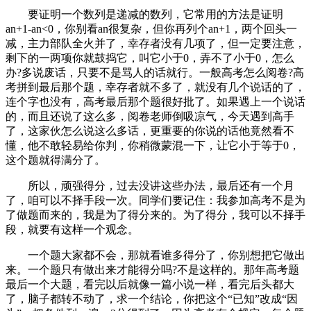
要证明一个数列是递减的数列，它常用的方法是证明
an+1-an<0，你别看an很复杂，但你再列个an+1，两个回头一
减，主力部队全火并了，幸存者没有几项了，但一定要注意，
剩下的一两项你就鼓捣它，叫它小于0，弄不了小于0，怎么
办?多说废话，只要不是骂人的话就行。一般高考怎么阅卷?高
考拼到最后那个题，幸存者就不多了，就没有几个说话的了，
连个字也没有，高考最后那个题很好批了。如果遇上一个说话
的，而且还说了这么多，阅卷老师倒吸凉气，今天遇到高手
了，这家伙怎么说这么多话，更重要的你说的话他竟然看不
懂，他不敢轻易给你判，你稍微蒙混一下，让它小于等于0，
这个题就得满分了。
所以，顽强得分，过去没讲这些办法，最后还有一个月
了，咱可以不择手段一次。同学们要记住：我参加高考不是为
了做题而来的，我是为了得分来的。为了得分，我可以不择手
段，就要有这样一个观念。
一个题大家都不会，那就看谁多得分了，你别想把它做出
来。一个题只有做出来才能得分吗?不是这样的。那年高考题
最后一个大题，看完以后就像一篇小说一样，看完后头都大
了，脑子都转不动了，求一个结论，你把这个“已知”改成“因