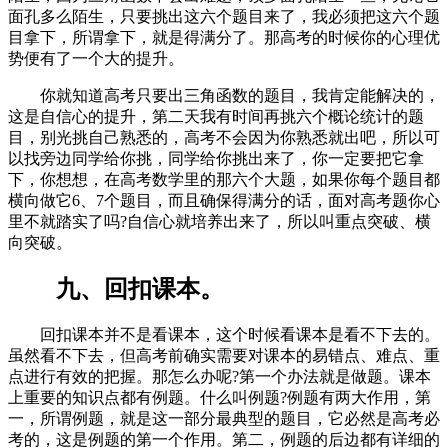
面孔多么陌生，只要挑出这六个题目来了，我必须把这六个题
目拿下，所谓拿下，就是得满分了。那高考的时候你的心理优
势便有了一个大的提升。
你就知道高考只要出三角函数的题目，我肯定能解决的，
这是自信心的提升，第二天我有时间再挑六个概论统计的题
目，别光挑自己熟悉的，高考不会因为你熟悉就出吧，所以可
以找旁边同学给你挑，同学给你挑出来了，你一定要把它拿
下，你想想，在高考数学里的那六个大题，如果你每个题目都
横向做它6、7个题目，而且确保得满分的话，面对高考题你心
里不就踏实了吗?自信心就培养出来了，所以叫重点突破、横
向突破。
九、回扣课本。
回扣课本并不是看课本，这个时候看课本是看不下去的。
虽然看不下去，但高考前确实需要对课本的易错点、难点、重
点进行有效的把握。那怎么办呢?第一个办法就是做题。课本
上重要的知识点都有例题。什么叫例题?例题有两大作用，第
一，所谓例题，就是这一部分最典型的题目，它必然是高考必
考的，这是例题的第一个作用。第二，例题的后边都有详细的