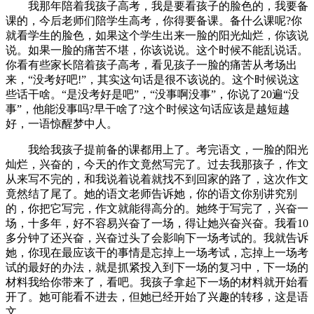
我那年陪着我孩子高考，我是要看孩子的脸色的，我要备
课的，今后老师们陪学生高考，你得要备课。备什么课呢?你
就看学生的脸色，如果这个学生出来一脸的阳光灿烂，你该说
说。如果一脸的痛苦不堪，你该说说。这个时候不能乱说话。
你看有些家长陪着孩子高考，看见孩子一脸的痛苦从考场出
来，“没考好吧!”，其实这句话是很不该说的。这个时候说这
些话干啥。“是没考好是吧”，“没事啊没事”，你说了20遍“没
事”，他能没事吗?早干啥了?这个时候这句话应该是越短越
好，一语惊醒梦中人。
我给我孩子提前备的课都用上了。考完语文，一脸的阳光
灿烂，兴奋的，今天的作文竟然写完了。过去我那孩子，作文
从来写不完的，和我说着说着就找不到回家的路了，这次作文
竟然结了尾了。她的语文老师告诉她，你的语文你别讲究别
的，你把它写完，作文就能得高分的。她终于写完了，兴奋一
场，十多年，好不容易兴奋了一场，得让她兴奋兴奋。我看10
多分钟了还兴奋，兴奋过头了会影响下一场考试的。我就告诉
她，你现在最应该干的事情是忘掉上一场考试，忘掉上一场考
试的最好的办法，就是抓紧投入到下一场的复习中，下一场的
材料我给你带来了，看吧。我孩子拿起下一场的材料就开始看
开了。她可能看不进去，但她已经开始了兴趣的转移，这是语
文。