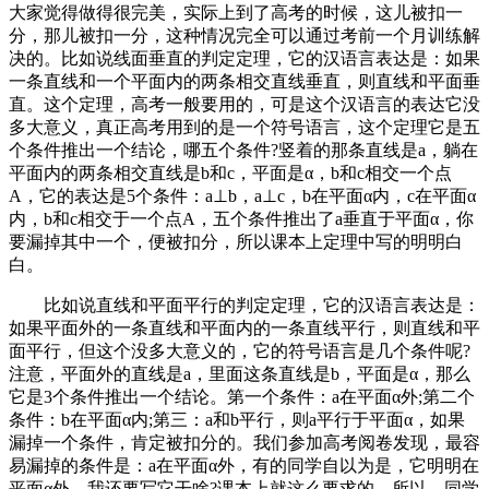
大家觉得做得很完美，实际上到了高考的时候，这儿被扣一
分，那儿被扣一分，这种情况完全可以通过考前一个月训练解
决的。比如说线面垂直的判定定理，它的汉语言表达是：如果
一条直线和一个平面内的两条相交直线垂直，则直线和平面垂
直。这个定理，高考一般要用的，可是这个汉语言的表达它没
多大意义，真正高考用到的是一个符号语言，这个定理它是五
个条件推出一个结论，哪五个条件?竖着的那条直线是a，躺在
平面内的两条相交直线是b和c，平面是α，b和c相交一个点
A，它的表达是5个条件：a⊥b，a⊥c，b在平面α内，c在平面α
内，b和c相交于一个点A，五个条件推出了a垂直于平面α，你
要漏掉其中一个，便被扣分，所以课本上定理中写的明明白
白。
比如说直线和平面平行的判定定理，它的汉语言表达是：
如果平面外的一条直线和平面内的一条直线平行，则直线和平
面平行，但这个没多大意义的，它的符号语言是几个条件呢?
注意，平面外的直线是a，里面这条直线是b，平面是α，那么
它是3个条件推出一个结论。第一个条件：a在平面α外;第二个
条件：b在平面α内;第三：a和b平行，则a平行于平面α，如果
漏掉一个条件，肯定被扣分的。我们参加高考阅卷发现，最容
易漏掉的条件是：a在平面α外，有的同学自以为是，它明明在
平面α外，我还要写它干啥?课本上就这么要求的。所以，同学