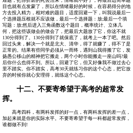
难题，把你折磨的死去活来，情绪就不好了，再做后边简单题
目也就有点发蒙了，所以在情绪最好的时候，在容易得分的地
方去投入精力，相对难的题目，适度回避一下，叫我说最后一
个选择题压根就不应该做，最后一个选择题：放;最后一个填
写题：放;然后进入三角函数这个题目，概率统计、立体几
何，把这些该做会的做会了，把最后大题放了它，你这不就
130分得到了。130分得到了就保底了，就考上一本了吧。然后
回过头来，解决一个就是北大、清华，得了就赚了，得不了是
正常的。结果有些同学必须从一而终，遇到山我得搬了它，发
扬愚公移山的精神把它搬走，两个小时你能搬走一座山吗?最
后你什么也得不到。所以，回避了它，但又好像我不做过去心
里不踏实。你不踏实，高考30天就练习你的这个心态，把它放
弃的时候你就心安理得，就练这个心态。
十二、不要寄希望于高考的超常发
挥。
高考四科，有两科发挥的好一点，有两科发挥的差一点，
加起来就是你的实际水平。不要寄希望于每一科都超常发挥，
谁都做不到!