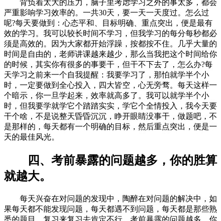
背负着太大的压力，脑子里考虑学习之外的事太多，都会
严重影响学习效率的。一共30天，要一天一天度过。怎么过
呢?每天要做到：心态平和、目标明确、重点突出，便是最有
效的学习。我可以较长时间不学习，但我学习的每分每秒都必
须是高效的。因为大家都开始浮躁，按都按不住。几乎大量的
时间是自由的，老师讲课越来越少，那么当我把这个时间给你
的时候，其实你有很多的事要干，但干不下去了，怎么办?每
天学习之前来一个自我提醒：我要学习了，那怕就学半个小
时，一定要做到全心投入，四大皆空，心无旁骛。每天这样一
个暗示，你一旦学起来，效率就高多了。我可以就学半个小
时，但我要学就学它个踏踏实实，学它个全情投入，我今天要
干个啥，不是说整天昏昏沉沉，睁开眼睛没事干，做题吧，不
是那样的，每天都有一个明确的目标，然后重点突出，便是一
天的最佳风光。
四、考前暴露的问题越多，你的胜算
就越大。
每天兴奋在对问题的发现中，陶醉在对问题的解决中，如
果每天都不能发现问题，每天都遇不到问题，每天都是那些熟
悉的题目，复习来复习去肯定不行。考前暴露的问题越多，你