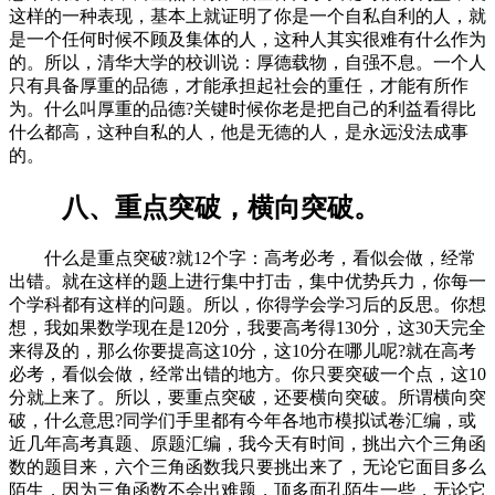
这样的一种表现，基本上就证明了你是一个自私自利的人，就
是一个任何时候不顾及集体的人，这种人其实很难有什么作为
的。所以，清华大学的校训说：厚德载物，自强不息。一个人
只有具备厚重的品德，才能承担起社会的重任，才能有所作
为。什么叫厚重的品德?关键时候你老是把自己的利益看得比
什么都高，这种自私的人，他是无德的人，是永远没法成事
的。
八、重点突破，横向突破。
什么是重点突破?就12个字：高考必考，看似会做，经常
出错。就在这样的题上进行集中打击，集中优势兵力，你每一
个学科都有这样的问题。所以，你得学会学习后的反思。你想
想，我如果数学现在是120分，我要高考得130分，这30天完全
来得及的，那么你要提高这10分，这10分在哪儿呢?就在高考
必考，看似会做，经常出错的地方。你只要突破一个点，这10
分就上来了。所以，要重点突破，还要横向突破。所谓横向突
破，什么意思?同学们手里都有今年各地市模拟试卷汇编，或
近几年高考真题、原题汇编，我今天有时间，挑出六个三角函
数的题目来，六个三角函数我只要挑出来了，无论它面目多么
陌生，因为三角函数不会出难题，顶多面孔陌生一些，无论它