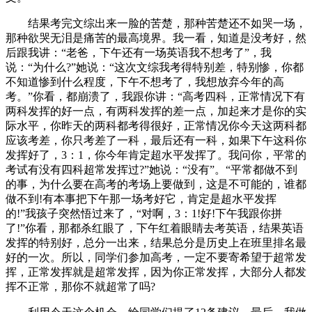
结果考完文综出来一脸的苦楚，那种苦楚还不如哭一场，
那种欲哭无泪是痛苦的最高境界。我一看，知道是没考好，然
后跟我讲：“老爸，下午还有一场英语我不想考了”，我
说：“为什么?”她说：“这次文综我考得特别差，特别惨，你都
不知道惨到什么程度，下午不想考了，我想放弃今年的高
考。”你看，都崩溃了，我跟你讲：“高考四科，正常情况下有
两科发挥的好一点，有两科发挥的差一点，加起来才是你的实
际水平，你昨天的两科都考得很好，正常情况你今天这两科都
应该考差，你只考差了一科，最后还有一科，如果下午这科你
发挥好了，3：1，你今年肯定超水平发挥了。我问你，平常的
考试有没有四科超常发挥过?”她说：“没有”。“平常都做不到
的事，为什么要在高考的考场上要做到，这是不可能的，谁都
做不到!有本事把下午那一场考好它，肯定是超水平发挥
的!”我孩子突然悟过来了，“对啊，3：1!好!下午我跟你拼
了!”你看，那都杀红眼了，下午红着眼睛去考英语，结果英语
发挥的特别好，总分一出来，结果总分是历史上在班里排名最
好的一次。所以，同学们参加高考，一定不要寄希望于超常发
挥，正常发挥就是超常发挥，因为你正常发挥，大部分人都发
挥不正常，那你不就超常了吗?