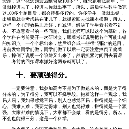
念题，这个概念题最后组合成100多个，概念题看似简单，一
做就掉进去了，掉进去你就出事了，所以，最后学生数学做完
这100多个题目后，都会摔很多跤的。许多学生一做就出错，
出错后就会考虑错在哪儿了，就抓紧回去找课本根源，所以，
这样一个心理效果非常好，也减轻、解决了学生看书看不进
去、不愿意看书的一些问题。我们老师可以以这个为基础，各
个学科在考前要开一次研讨会，顺着考试说明把各个可能出错
的知识点，一个个标出来，然后组合成一些很“阴险”的题目，
考前发给同学们做，同学们做了以后一定要注意摔倒了偷着
乐，摔倒了说明一个陷阱又出来了，然后抓紧时间回去看课
——考前的回扣课本抓好这两条就可以了。
十、要顽强得分。
一定要注意，我参加高考不是为了做题来的，而是为了得
分来的，为了得分，我可以不择手段。抱着这样一个观念，我
易人易，我如果感觉容易，别人也感觉容易，拼得就是一个细
心。我难人难，我要觉得难，别人也觉得难，拼得就是一个顽
强。大家都难的情况下，大家都不会做，看的是得分。所以，
不会也能得三分，这是一个科学。