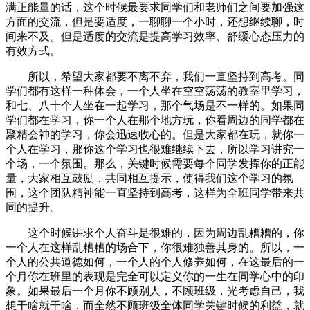
满正能量的话，这个时候最要求同学们和老师们之间要加强这
方面的交流，但是要适度，一聊聊一个小时，还想继续聊，时
间来不及。但是适度的交流是提高学习效率、舒缓心态压力的
有效方式。
所以，希望大家都要不离不弃，我们一直坚持到高考。同
学们都有这样一种体会，一个人坐在空空荡荡的教室里学习，
和七、八十个人坐在一起学习，那个气场是不一样的。如果同
学们都在学习，你一个人在那个地方玩，你看周边的同学都在
聚精会神的学习，你会迅速收心的。但是大家都在玩，就你一
个人在学习，那你这个学习也很难继续下去，所以学习讲究一
个场，一个氛围。那么，关键时候需要每个同学发挥你的正能
量，大家相互鼓励，共同相互提示，使得我们这个学习的氛
围，这个团队精神能一直坚持到高考，这样为全班同学带来共
同的提升。
这个时候讲求个人奋斗是很难的，因为周边乱糟糟的，你
一个人在这样乱糟糟的场合下，你很难独善其身的。所以，一
个人的公共道德如何，一个人的个人修养如何，在这最后的一
个月你在班里的表现是完全可以定义你的一生在同学心中的印
象。如果最后一个月你不顾别人，不顾班级，光考虑自己，我
想干啥就干啥，而全然不顾班级全体同学关键时候的利益，就