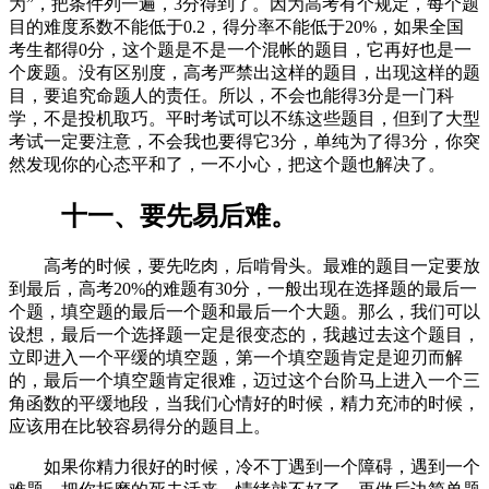
为”，把条件列一遍，3分得到了。因为高考有个规定，每个题
目的难度系数不能低于0.2，得分率不能低于20%，如果全国
考生都得0分，这个题是不是一个混帐的题目，它再好也是一
个废题。没有区别度，高考严禁出这样的题目，出现这样的题
目，要追究命题人的责任。所以，不会也能得3分是一门科
学，不是投机取巧。平时考试可以不练这些题目，但到了大型
考试一定要注意，不会我也要得它3分，单纯为了得3分，你突
然发现你的心态平和了，一不小心，把这个题也解决了。
十一、要先易后难。
高考的时候，要先吃肉，后啃骨头。最难的题目一定要放
到最后，高考20%的难题有30分，一般出现在选择题的最后一
个题，填空题的最后一个题和最后一个大题。那么，我们可以
设想，最后一个选择题一定是很变态的，我越过去这个题目，
立即进入一个平缓的填空题，第一个填空题肯定是迎刃而解
的，最后一个填空题肯定很难，迈过这个台阶马上进入一个三
角函数的平缓地段，当我们心情好的时候，精力充沛的时候，
应该用在比较容易得分的题目上。
如果你精力很好的时候，冷不丁遇到一个障碍，遇到一个