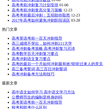
高考考前冲刺复习计划安排
01-06
高考考前冲刺拿高分复习策略
12-23
高考考前最后冲刺：五招助你取胜
12-23
2017年高考如何避免冲刺阶段误区
03-28
热门文章
高考英语考前一百天冲刺指导
高三成绩不突出，如何冲刺211大学
高考冲刺备考策略 高考冲刺复习忌讳
高考数学百天冲刺复习要点
高考冲刺语文复习要点
高考的最后一个月如何冲刺最有效?听听过来人的意见
高三备考誓词 高三百日冲刺誓词
高考冲刺备考方法和技巧
最新文章
高中语文如何学习 高中语文学习方法
公费师范生的编制是终身的吗
高考英语考前一百天冲刺指导
校考和联考什么区别