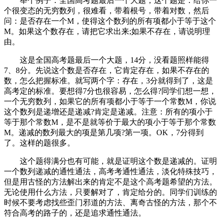
举个例子：全国高考题最后一个大题，这个题是：给你一
个很变态的无穷数列，很难看，带着根号，带着对数，然后
问：是否存在一个M，使得这个数列的所有项都小于等于这个
M。如果这个数存在，请把它求出来;如果不存在，请说明理
由。
这是全国高考题最后一个大题，14分，没看题照样能得
7、8分。先说这个数是否存在，它肯定存在，如果不存在的
数，怎么把握标准。就写两个字：存在，3分就得到了，这是
高考定的标准。要想得7分也很容易，怎么得?同学们想一想，
一个无穷数列，如果它的所有项都小于等于一个常数M，你说
这个数列是递增还是递减?肯定是递减。注意：所有的项小于
等于那个常数M，是不是就等价于最大的项小于等于那个常数
M。递减的数列最大的项是第几项?第一项。OK，7分得到
了。这样的题很多。
这个题得满分也有可能，就是证明这个数是递减的。证明
一个数列递减的通性通法，高考考通性通法，淡化特殊技巧，
但是用古怪的方法解出来的肯定不是这个高考题希望的方法。
无论使用什么方法，只要解对了，肯定给分的。同学们训练的
时候不要考虑找些歪门邪道的方法、离奇古怪的方法，那个不
符合高考的路子的，还是追求通性通法。